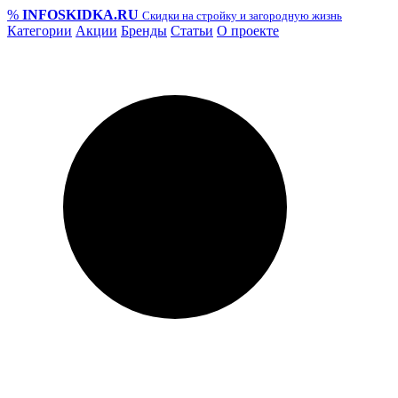
%
INFO
SKIDKA.RU
Скидки на стройку и загородную жизнь
Категории
Акции
Бренды
Статьи
О проекте