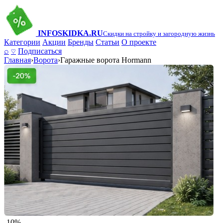
INFO
SKIDKA.RU
Скидки на стройку и загородную жизнь
Категории
Акции
Бренды
Статьи
О проекте
⌕
♡
Подписаться
Главная
›
Ворота
›
Гаражные ворота Hormann
-10%