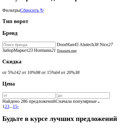
Фильтры
Сбросить ↻
Тип ворот
Бренд
DoorHan
45
Alutech
38
Nice
27
ЗаборМаркет
23
Hormann
21
Показать еще
Скидка
от 5%
142
от 10%
98
от 15%
64
от 20%
38
Цена
Найдено 286 предложений
Сначала популярные⌄
1
2
3
...
15
›
Будьте в курсе лучших предложений