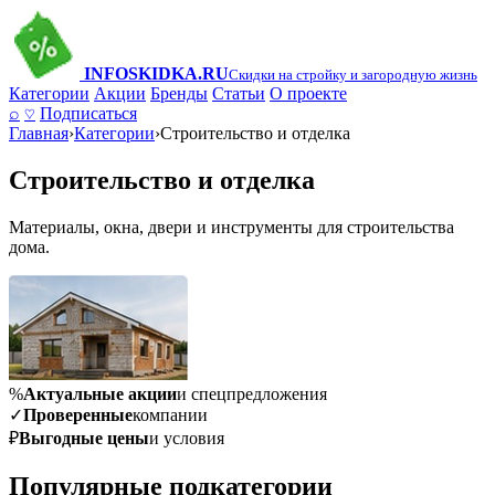
INFO
SKIDKA.RU
Скидки на стройку и загородную жизнь
Категории
Акции
Бренды
Статьи
О проекте
⌕
♡
Подписаться
Главная
›
Категории
›
Строительство и отделка
Строительство и отделка
Материалы, окна, двери и инструменты для строительства
дома.
%
Актуальные акции
и спецпредложения
✓
Проверенные
компании
₽
Выгодные цены
и условия
Популярные подкатегории